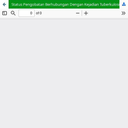
Status Pengobatan Berhubungan Dengan Kejadian Tuberkulosis Resistan Obat Pada Usia Produktif