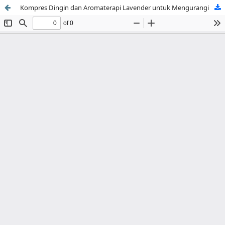
Kompres Dingin dan Aromaterapi Lavender untuk Mengurangi Nyeri pada Luka Perineum di TPMB Diana Yulita Aryani Tahun 2026