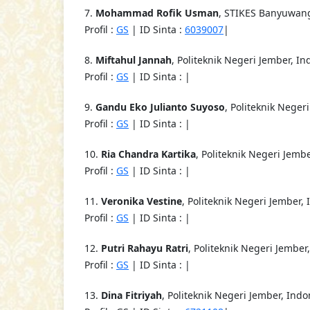
7.
Mohammad Rofik Usman
, STIKES Banyuwang
Profil :
GS
| ID Sinta :
6039007
|
8.
Miftahul Jannah
, Politeknik Negeri Jember, I
Profil :
GS
| ID Sinta : |
9.
Gandu Eko Julianto Suyoso
, Politeknik Neger
Profil :
GS
| ID Sinta : |
10.
Ria Chandra Kartika
, Politeknik Negeri Jemb
Profil :
GS
| ID Sinta : |
11.
Veronika Vestine
, Politeknik Negeri Jember,
Profil :
GS
| ID Sinta : |
12.
Putri Rahayu Ratri
, Politeknik Negeri Jember
Profil :
GS
| ID Sinta : |
13.
Dina Fitriyah
, Politeknik Negeri Jember, Indo