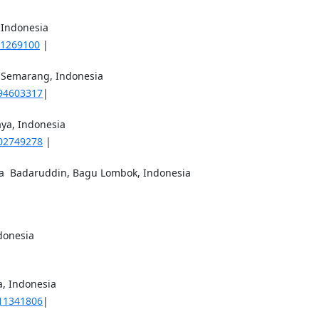
 Indonesia
1269100
|
o Semarang, Indonesia
94603317
|
aya, Indonesia
02749278
|
da Badaruddin, Bagu Lombok, Indonesia
donesia
a, Indonesia
11341806
|