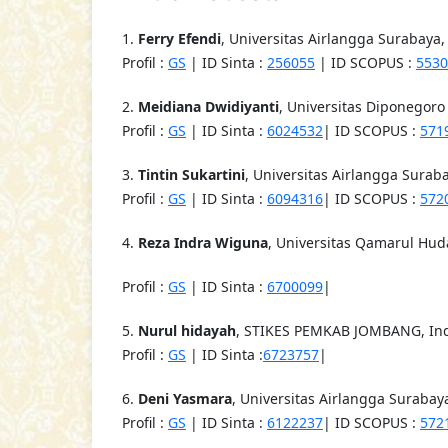
1.
Ferry Efendi
, Universitas Airlangga Surabaya,
Profil :
GS
| ID Sinta :
256055
| ID SCOPUS :
5530
2.
Meidiana Dwidiyanti
, Universitas Diponegor
Profil :
GS
| ID Sinta :
6024532
| ID SCOPUS :
571
3.
Tintin Sukartini
, Universitas Airlangga Surab
Profil :
GS
| ID Sinta :
6094316
| ID SCOPUS :
572
4.
Reza Indra Wiguna
, Universitas Qamarul Hu
Profil :
GS
| ID Sinta :
6700099
|
5.
Nurul hidayah
, STIKES PEMKAB JOMBANG, In
Profil :
GS
| ID Sinta :
6723757
|
6.
Deni Yasmara
, Universitas Airlangga Surabay
Profil :
GS
| ID Sinta :
6122237
| ID SCOPUS :
572